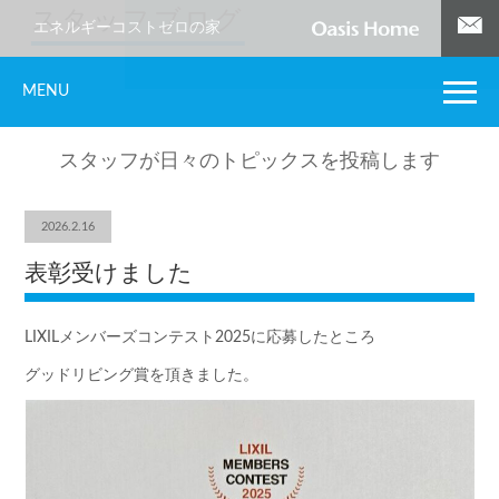
スタッフブログ
エネルギーコストゼロの家
MENU
スタッフが日々のトピックスを投稿します
2026.2.16
表彰受けました
LIXILメンバーズコンテスト2025に応募したところ
グッドリビング賞を頂きました。