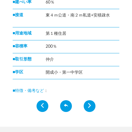
■建ぺい率
60％
■接道
東４ｍ公道・南２ｍ私道+安積疎水
■用途地域
第１種住居
■容積率
200％
■取引形態
仲介
■学区
開成小・第一中学区
■特徴・備考など
：