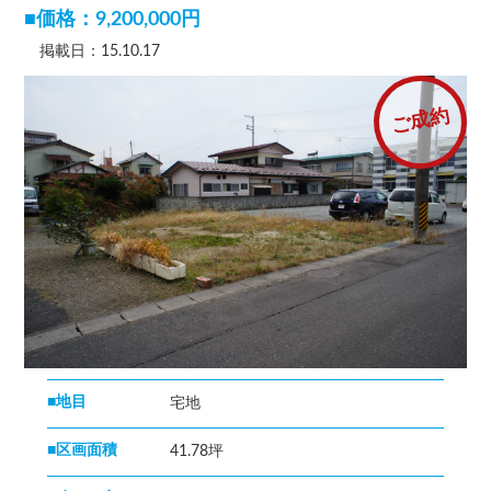
■価格：9,200,000円
掲載日：15.10.17
ご成約
■地目
宅地
■区画面積
41.78坪