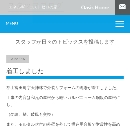
スタッフブログ
エネルギーコストゼロの家
MENU
スタッフが日々のトピックスを投稿します
2022.5.16
着工しました
郡山富田町字天神林で外装リフォームの現場が着工しました。
工事の内容は和瓦の屋根から軽いガルバニューム鋼鈑の屋根に
し、
（勿論、樋。破風も交換）
また、モルタル吹付の外壁を外して構造用合板で耐震性を高め