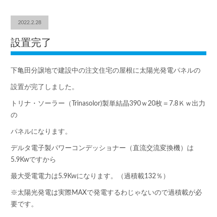
2022.2.28
設置完了
下亀田分譲地で建設中の注文住宅の屋根に太陽光発電パネルの
設置が完了しました。
トリナ・ソーラー（Trinasolor)製単結晶390ｗ20枚＝7.8Ｋｗ出力
の
パネルになります。
デルタ電子製パワーコンデッショナー（直流交流変換機）は
5.9Kwですから
最大受電電力は5.9Kwになります。（過積載132％）
※太陽光発電は実際MAXで発電するわじゃないので過積載が必
要です。