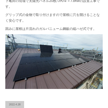
下亀田の現場で太陽光パネル20枚/390ｗ＝7.8Kwの設置工事で
す。
グリップ式の金物で取り付けますので屋根に穴を開けることな
く安心です。
因みに屋根は片流れのガルバニューム鋼鈑の縦ハゼ式です。
2022.4.28