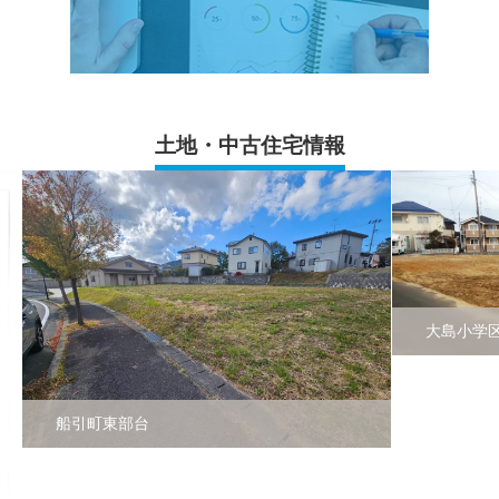
土地・中古住宅情報
大島小学
船引町東部台