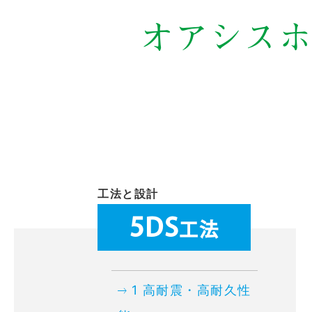
オアシスホ
工法と設計
5DS
工法
1 高耐震・高耐久性