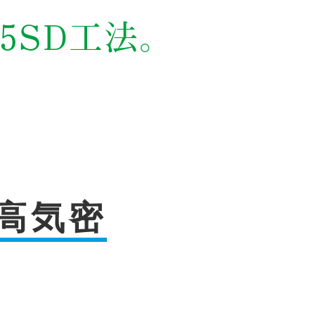
5SD工法。
・高気密