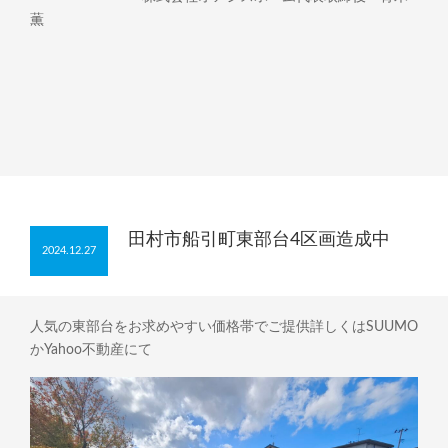
薫
田村市船引町東部台4区画造成中
2024.12.27
人気の東部台をお求めやすい価格帯でご提供詳しくはSUUMO
かYahoo不動産にて