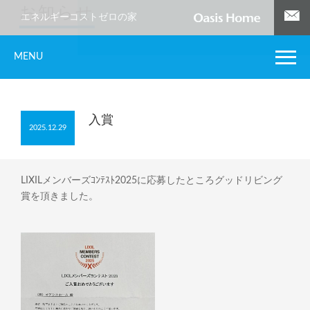
お知らせ
エネルギーコストゼロの家
MENU
入賞
2025.12.29
LIXILメンバーズｺﾝﾃｽﾄ2025に応募したところグッドリビング
賞を頂きました。