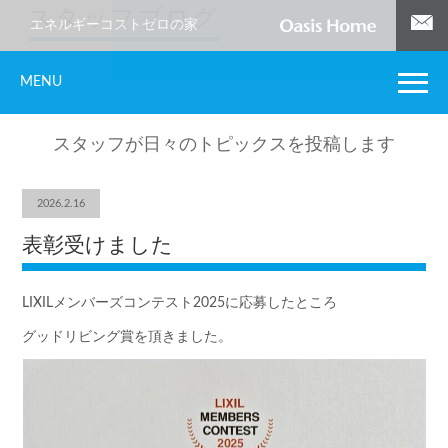
スタッフブログ
エネルギーコストゼロの家
MENU
スタッフが日々のトピックスを投稿します
2026.2.16
表彰受けました
LIXILメンバーズコンテスト2025に応募したところ
グッドリビング賞を頂きました。