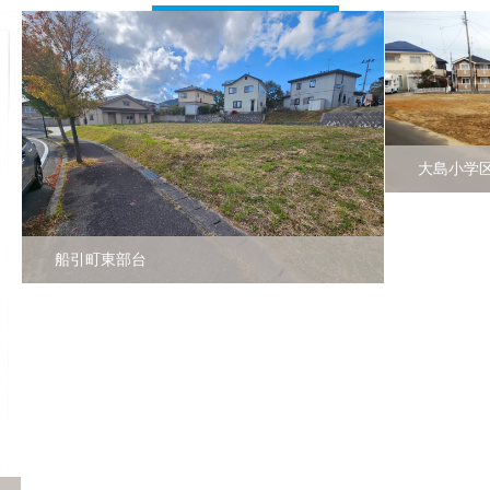
大島小学区下亀田
船引町東部台