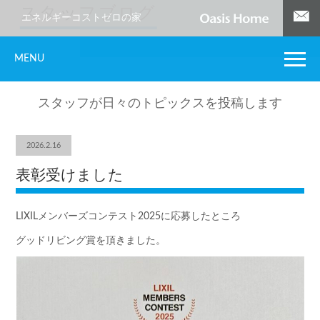
スタッフブログ
エネルギーコストゼロの家
MENU
スタッフが日々のトピックスを投稿します
2026.2.16
表彰受けました
LIXILメンバーズコンテスト2025に応募したところ
グッドリビング賞を頂きました。