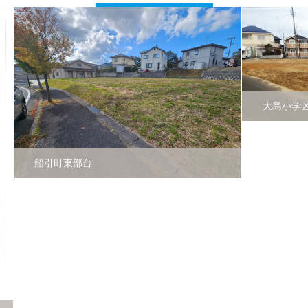
大島小学区下亀田全5
引町東部台