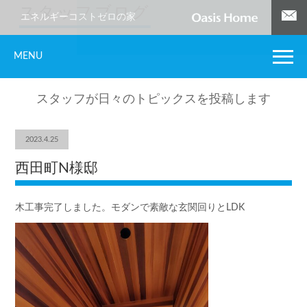
スタッフブログ
エネルギーコストゼロの家
MENU
スタッフが日々のトピックスを投稿します
2023.4.25
西田町N様邸
木工事完了しました。モダンで素敵な玄関回りとLDK